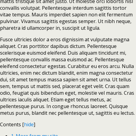
mattis tristique sit amet justo. Ut molestie orci lobortis nisl
convallis volutpat. Pellentesque interdum sagittis tortor
vitae tempus. Mauris imperdiet sapien non elit fermentum
pulvinar. Vivamus sagittis egestas semper. Ut nibh neque,
pharetra id ullamcorper in, suscipit ut ligula.
Fusce ultricies dolor a eros dignissim at vulputate magna
aliquet. Cras porttitor dapibus dictum. Pellentesque
scelerisque euismod eleifend. Duis aliquam tincidunt mi,
pellentesque convallis massa euismod ac. Pellentesque
eleifend consectetur egestas. Curabitur eu eros arcu. Nulla
ultricies, enim nec dictum blandit, enim magna consectetur
dui, sit amet tempus massa sapien sit amet urna. Ut tellus
sem, tempus ut mattis sed, placerat eget velit. Cras quam
odio, feugiat quis bibendum eget, molestie vel mauris. Cras
ultrices iaculis aliquet. Etiam eget tellus metus, ac
pellentesque purus. In congue rhoncus laoreet. Quisque
metus purus, blandit nec pellentesque ut, sagittis eu lectus.
Contents
[
hide
]