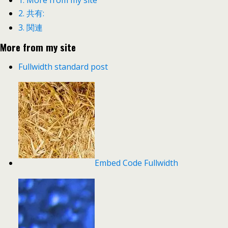
1.
More from my site
2.
共有:
3.
関連
More from my site
Fullwidth standard post
Embed Code Fullwidth