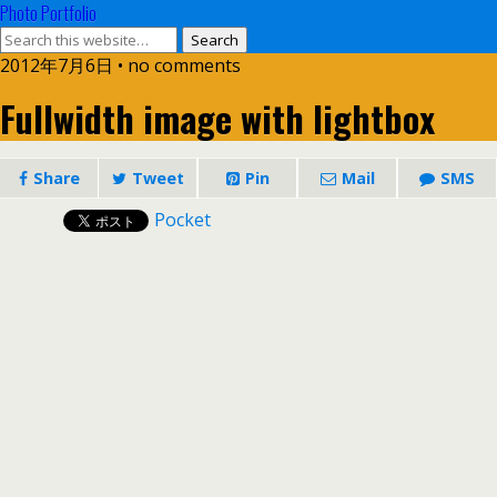
Photo Portfolio
2012年7月6日 • no comments
Fullwidth image with lightbox
Share
Tweet
Pin
Mail
SMS
Pocket