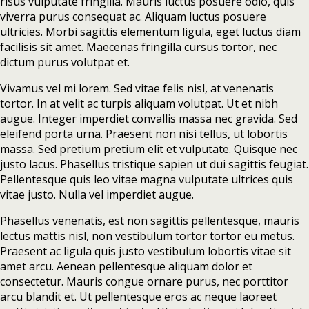
risus vulputate fringilla. Mauris luctus posuere odio, quis
viverra purus consequat ac. Aliquam luctus posuere
ultricies. Morbi sagittis elementum ligula, eget luctus diam
facilisis sit amet. Maecenas fringilla cursus tortor, nec
dictum purus volutpat et.
Vivamus vel mi lorem. Sed vitae felis nisl, at venenatis
tortor. In at velit ac turpis aliquam volutpat. Ut et nibh
augue. Integer imperdiet convallis massa nec gravida. Sed
eleifend porta urna. Praesent non nisi tellus, ut lobortis
massa. Sed pretium pretium elit et vulputate. Quisque nec
justo lacus. Phasellus tristique sapien ut dui sagittis feugiat.
Pellentesque quis leo vitae magna vulputate ultrices quis
vitae justo. Nulla vel imperdiet augue.
Phasellus venenatis, est non sagittis pellentesque, mauris
lectus mattis nisl, non vestibulum tortor tortor eu metus.
Praesent ac ligula quis justo vestibulum lobortis vitae sit
amet arcu. Aenean pellentesque aliquam dolor et
consectetur. Mauris congue ornare purus, nec porttitor
arcu blandit et. Ut pellentesque eros ac neque laoreet